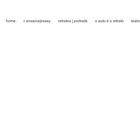
home
+ ensaios|essay
retratos | portraits
o auto é o retrato
teatr