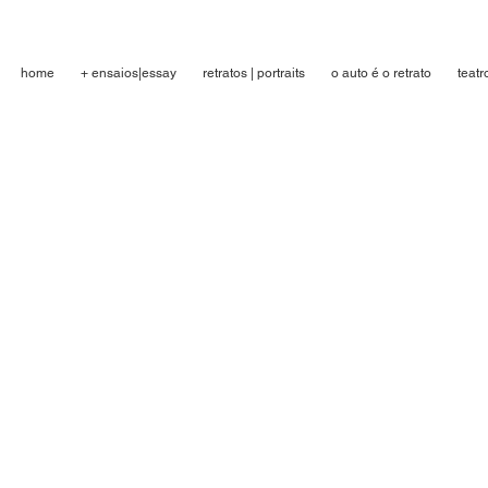
home
+ ensaios|essay
retratos | portraits
o auto é o retrato
teatr