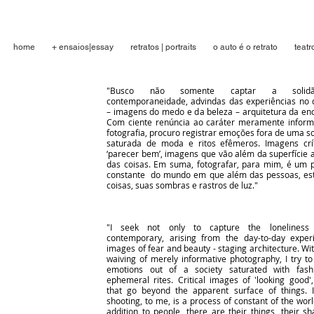
home
+ ensaios|essay
retratos | portraits
o auto é o retrato
teatr
"Busco não somente captar a soli
contemporaneidade, advindas das experiências no d
– imagens do medo e da beleza – arquitetura da en
Com ciente renúncia ao caráter meramente inform
fotografia, procuro registrar emoções fora de uma s
saturada de moda e ritos efêmeros. Imagens crí
‘parecer bem’, imagens que vão além da superfície 
das coisas. Em suma, fotografar, para mim, é um 
constante do mundo em que além das pessoas, es
coisas, suas sombras e rastros de luz."
"I seek not only to capture the loneliness
contemporary, arising from the day-to-day exper
images of fear and beauty - staging architecture. W
waiving of merely informative photography, I try to
emotions out of a society saturated with fash
ephemeral rites. Critical images of 'looking good'
that go beyond the apparent surface of things. I
shooting, to me, is a process of constant of the worl
addition to people, there are their things, their s