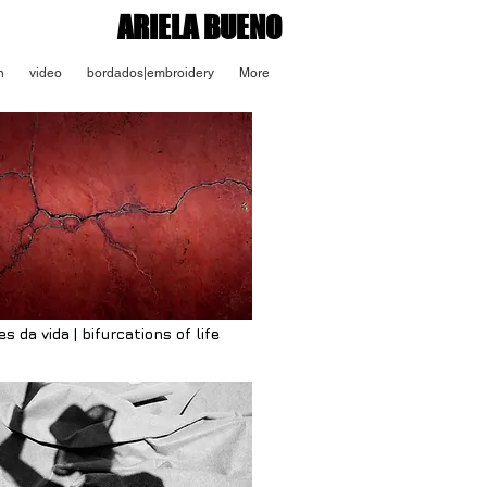
ARIELA BUENO
n
video
bordados|embroidery
More
s da vida | bifurcations of life