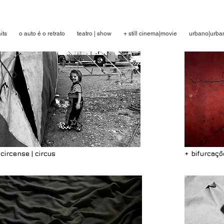
its
o auto é o retrato
teatro | show
+ still cinema|movie
urbano|urba
 circense | circus
+ bifurcaçõe