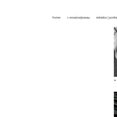
home
+ ensaios|essay
retratos | portra
+