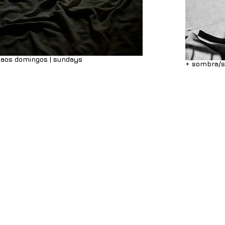
 aos domingos | sundays
+ sombra/sh